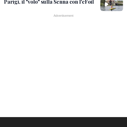
Parigi, il "volo" sulla Senna con l'eFoil