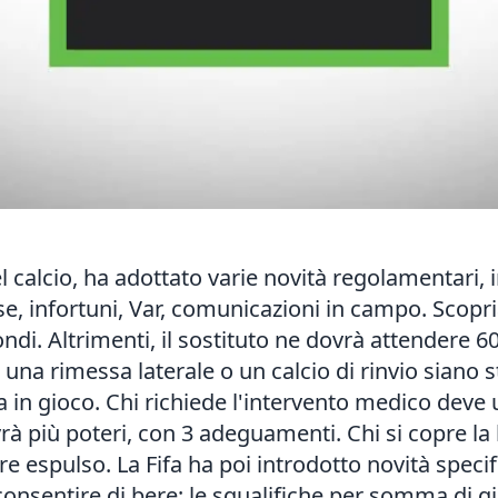
el calcio, ha adottato varie novità regolamentari, 
e, infortuni, Var, comunicazioni in campo. Scopria
ndi. Altrimenti, il sostituto ne dovrà attendere 6
e una rimessa laterale o un calcio di rinvio siano s
la in gioco. Chi richiede l'intervento medico deve
avrà più poteri, con 3 adeguamenti. Chi si copre l
re espulso. La Fifa ha poi introdotto novità specif
onsentire di bere; le squalifiche per somma di gia