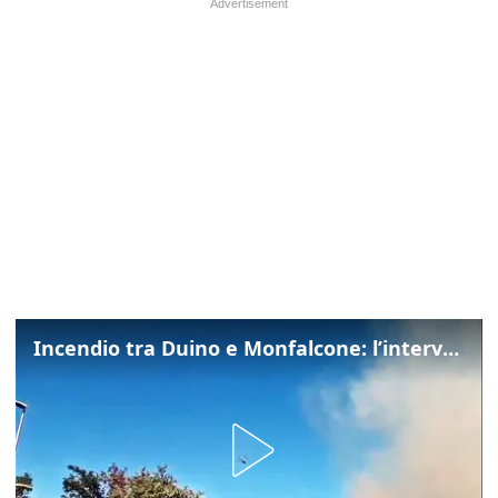
Incendio tra Duino e Monfalcone: l’intervento dei vigili del fuoco