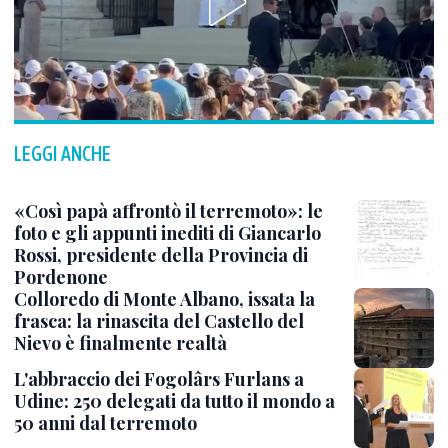
LEGGI ANCHE
«Così papà affrontò il terremoto»: le
foto e gli appunti inediti di Giancarlo
Rossi, presidente della Provincia di
Pordenone
Colloredo di Monte Albano, issata la
frasca: la rinascita del Castello del
Nievo è finalmente realtà
L'abbraccio dei Fogolârs Furlans a
Udine: 250 delegati da tutto il mondo a
50 anni dal terremoto