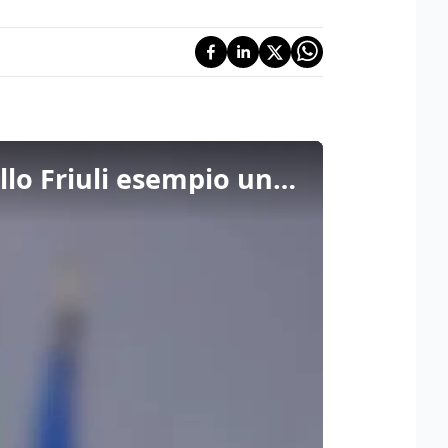
Giorgia Meloni a Gemona, il discorso integrale: “Il Modello Friuli esempio unico di ricostruzione”