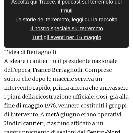
Ascolta qui
Tracce, il podcast
sul terremoto del
Friuli
Le storie del terremoto, leggi qui la
raccolta
Il nostro speciale sul terremoto
Tutti gli eventi per il 6 maggio
L’idea di Bertagnolli
A ideare i cantieri fu il presidente nazionale
dell’epoca,
Franco Bertagnolli
. Comprese
subito che dopo le macerie serviva un
intervento rapido, prima ancora che arrivassero
i piani della ricostruzione ufficiale. Così, già alla
fine di maggio 1976
, vennero costituiti i gruppi
di intervento. A
metà giugno
erano operativi.
Undici cantieri
, ciascuno affidato a un
raggruppamento di sezioni del
Centro-Nord