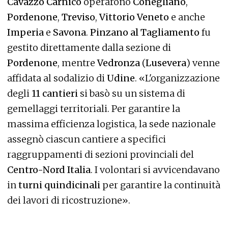
Cavazzo Carnico
operarono
Conegliano
,
Pordenone
,
Treviso
,
Vittorio Veneto
e anche
Imperia
e
Savona
.
Pinzano al Tagliamento
fu
gestito direttamente dalla sezione di
Pordenone
, mentre
Vedronza
(
Lusevera
) venne
affidata al sodalizio di
Udine
. «L'organizzazione
degli
11 cantieri
si basò su un sistema di
gemellaggi territoriali. Per garantire la
massima efficienza logistica, la sede nazionale
assegnò ciascun cantiere a specifici
raggruppamenti di sezioni provinciali del
Centro-Nord Italia
. I volontari si avvicendavano
in
turni quindicinali
per garantire la continuità
dei lavori di ricostruzione».