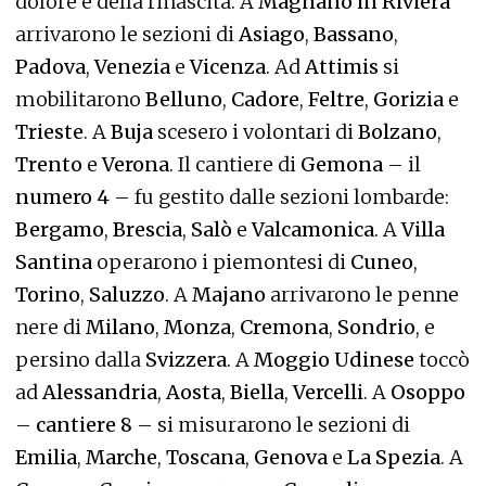
dolore e della rinascita. A
Magnano in Riviera
arrivarono le sezioni di
Asiago
,
Bassano
,
Padova
,
Venezia
e
Vicenza
. Ad
Attimis
si
mobilitarono
Belluno
,
Cadore
,
Feltre
,
Gorizia
e
Trieste
. A
Buja
scesero i volontari di
Bolzano
,
Trento
e
Verona
. Il cantiere di
Gemona
– il
numero 4
– fu gestito dalle sezioni lombarde:
Bergamo
,
Brescia
,
Salò
e
Valcamonica
. A
Villa
Santina
operarono i piemontesi di
Cuneo
,
Torino
,
Saluzzo
. A
Majano
arrivarono le penne
nere di
Milano
,
Monza
,
Cremona
,
Sondrio
, e
persino dalla
Svizzera
. A
Moggio Udinese
toccò
ad
Alessandria
,
Aosta
,
Biella
,
Vercelli
. A
Osoppo
–
cantiere 8
– si misurarono le sezioni di
Emilia
,
Marche
,
Toscana
,
Genova
e
La Spezia
. A