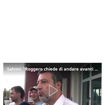
Salvini: "Roggero chiede di andare avanti su norma anti-risarcimenti"