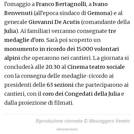
l’omaggio a
Franco Bertagnolli
, a
Ivano
Benvenuti
(all’epoca sindaco di
Gemona
) e al
generale
Giovanni De Acutis
(comandante della
Julia
). Ai familiari verranno consegnate
tre
medaglie d’oro
. Sarà poi scoperto un
monumento in ricordo dei 15.000 volontari
alpini
che operarono nei cantieri. La giornata si
concluderà alle
20.30
al
Cinema teatro sociale
con la consegna delle medaglie-ricordo ai
presidenti delle
63 sezioni
che parteciparono ai
cantieri, con il
coro dei Congedati della Julia
e
dalla proiezione di filmati.
Riproduzione riservata © Messaggero Veneto