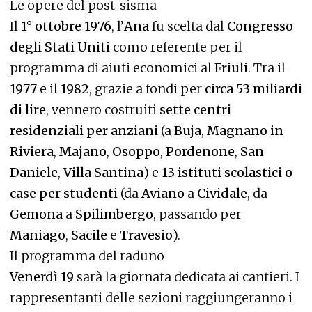
Le opere del post-sisma
Il
1° ottobre 1976
, l’
Ana
fu scelta dal
Congresso
degli Stati Uniti
como referente per il
programma di aiuti economici al
Friuli
. Tra il
1977
e il
1982
, grazie a fondi per
circa 53 miliardi
di lire
, vennero costruiti
sette centri
residenziali per anziani
(a
Buja
,
Magnano in
Riviera
,
Majano
,
Osoppo
,
Pordenone
,
San
Daniele
,
Villa Santina
) e
13 istituti scolastici o
case per studenti
(da
Aviano
a
Cividale
, da
Gemona
a
Spilimbergo
, passando per
Maniago
,
Sacile
e
Travesio
).
Il programma del raduno
Venerdì 19
sarà la giornata dedicata ai cantieri. I
rappresentanti delle sezioni raggiungeranno i