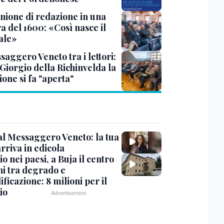
unione di redazione in una
a del 1600: «Così nasce il
ale»
saggero Veneto tra i lettori:
Giorgio della Richinvelda la
one si fa "aperta"
 al Messaggero Veneto: la tua
rriva in edicola
o nei paesi, a Buja il centro
ni tra degrado e
ificazione: 8 milioni per il
io