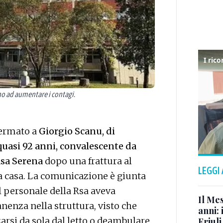
o ad aumentare i contagi.
fermato a
Giorgio Scanu, di
quasi 92 anni, convalescente da
Casa Serena
dopo una frattura al
LEGGI
a casa. La comunicazione è giunta
 il personale della Rsa aveva
Il Me
enza nella struttura, visto che
anni: 
zarsi da sola dal letto o deambulare
Friul