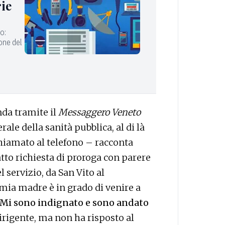
rie
io:
ione del
nda tramite il
Messaggero Veneto
le della sanità pubblica, al di là
hiamato al telefono – racconta
atto richiesta di proroga con parere
 servizio, da San Vito al
 mia madre è in grado di venire a
Mi sono indignato e sono andato
irigente, ma non ha risposto al