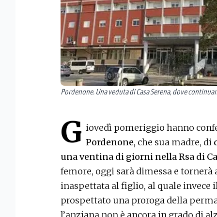
Pordenone. Una veduta di Casa Serena, dove continuan
G
iovedì pomeriggio hanno con
Pordenone,
che sua madre, di
una ventina di giorni nella Rsa di 
femore, oggi sarà dimessa e tornerà 
inaspettata al figlio, al quale invece
prospettato una proroga della perman
l’anziana non è ancora in grado di al