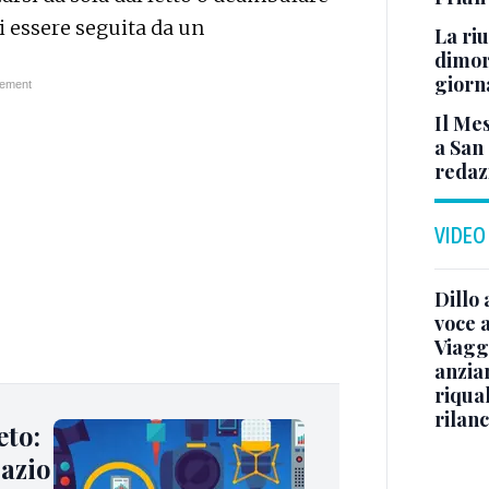
i essere seguita da un
La ri
dimor
giorn
Il Mes
a San 
redazi
VIDEO
Dillo
voce a
Viaggi
anzia
riqual
rilanc
eto:
pazio