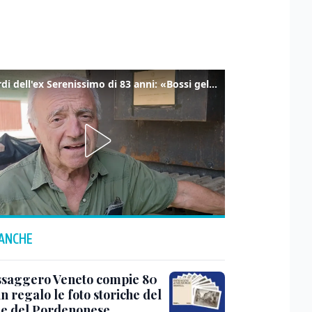
I ricordi dell'ex Serenissimo di 83 anni: «Bossi geloso di noi, in carcere mi cantavano l’inno di San Marco»
 ANCHE
ssaggero Veneto compie 80
in regalo le foto storiche del
i e del Pordenonese