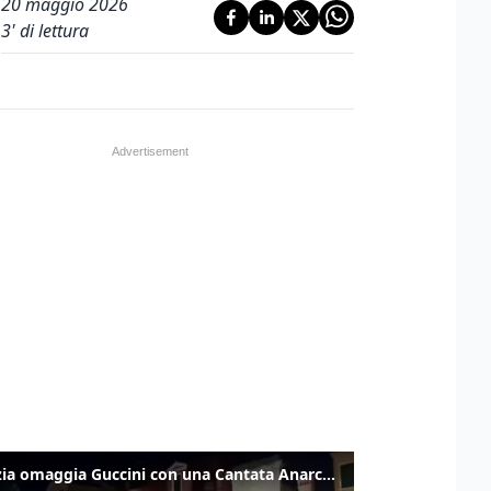
20 maggio 2026
3
' di lettura
Venezia omaggia Guccini con una Cantata Anarchica in campo Santa Margherita