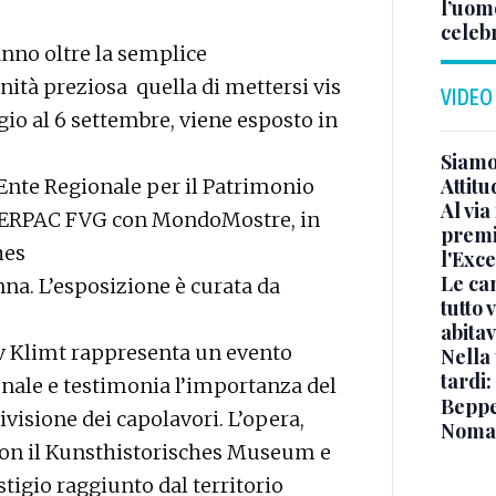
l’uom
celeb
anno oltre la semplice
ità preziosa quella di mettersi vis
VIDEO
gio al 6 settembre, viene esposto in
Siamo 
Attitu
Ente Regionale per il Patrimonio
Al via
 – ERPAC FVG con MondoMostre, in
premi
hes
l'Exc
Le ca
a. L’esposizione è curata da
tutto
abita
tav Klimt rappresenta un evento
Nella 
tardi:
onale e testimonia l’importanza del
Beppe 
visione dei capolavori. L’opera,
Noma
 con il Kunsthistorisches Museum e
tigio raggiunto dal territorio