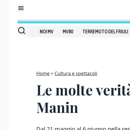
NOI MV
MV80
TERREMOTO DEL FRIULI
Home
Cultura e spettacoli
Le molte verità
Manin
Dal 21 maggio al 6 giugno nella res