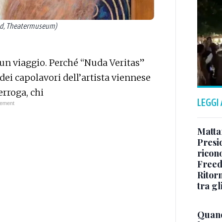
nd, Theatermuseum)
un viaggio. Perché “Nuda Veritas”
dei capolavori dell’artista viennese
erroga, chi
LEGGI
Matta
Presid
ricon
Freed
Ritorn
tra gl
Quand