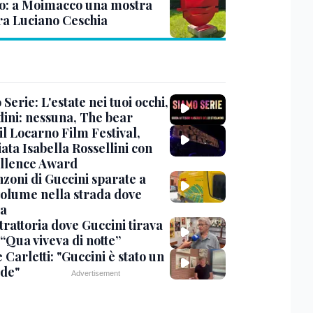
o: a Moimacco una mostra
ra Luciano Ceschia
Serie: L'estate nei tuoi occhi,
dini: nessuna, The bear
 il Locarno Film Festival,
ata Isabella Rossellini con
ellence Award
nzoni di Guccini sparate a
 volume nella strada dove
va
trattoria dove Guccini tirava
 “Qua viveva di notte”
Carletti: "Guccini è stato un
de"