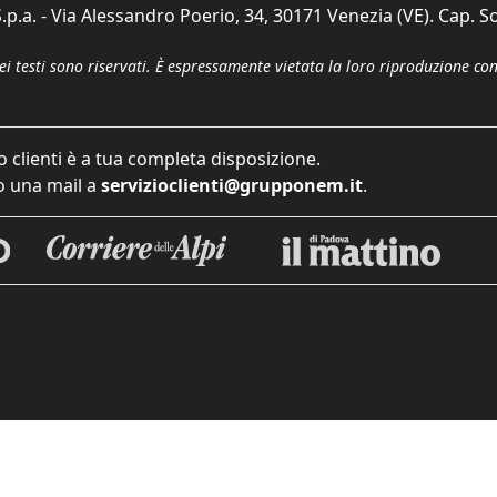
p.a. - Via Alessandro Poerio, 34, 30171 Venezia (VE). Cap. So
dei testi sono riservati. È espressamente vietata la loro riproduzione co
o clienti è a tua completa disposizione.
 una mail a
servizioclienti@grupponem.it
.
iva sulla raccolta
Le tue preferenze relative alla priva