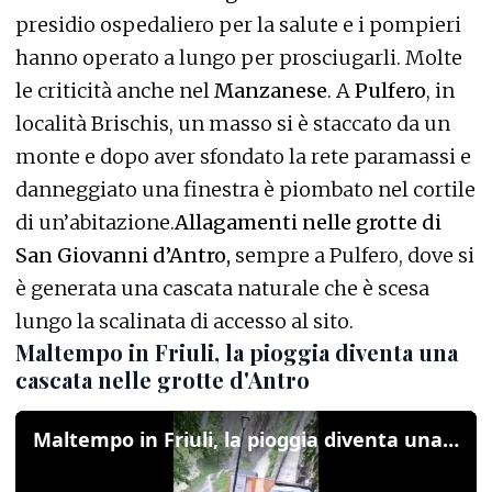
presidio ospedaliero per la salute e i pompieri
hanno operato a lungo per prosciugarli. Molte
le criticità anche nel
Manzanese
. A
Pulfero
, in
località Brischis, un masso si è staccato da un
monte e dopo aver sfondato la rete paramassi e
danneggiato una finestra è piombato nel cortile
di un’abitazione.
Allagamenti nelle grotte di
San Giovanni d’Antro,
sempre a Pulfero, dove si
è generata una cascata naturale che è scesa
lungo la scalinata di accesso al sito.
Maltempo in Friuli, la pioggia diventa una
cascata nelle grotte d'Antro
Maltempo in Friuli, la pioggia diventa una cascata nelle grotte d'Antro