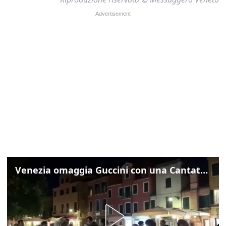
Venezia omaggia Guccini con una Cantata Anarchica in campo Santa Margherita