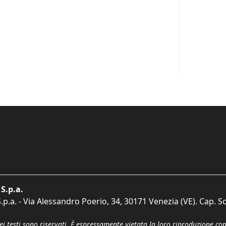
S.p.a.
p.a. - Via Alessandro Poerio, 34, 30171 Venezia (VE). Cap. So
dei testi sono riservati. È espressamente vietata la loro riproduzione co