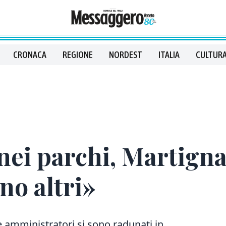
CRONACA
REGIONE
NORDEST
ITALIA
CULTURA
nei parchi, Martignac
no altri»
e amministratori si sono radunati in