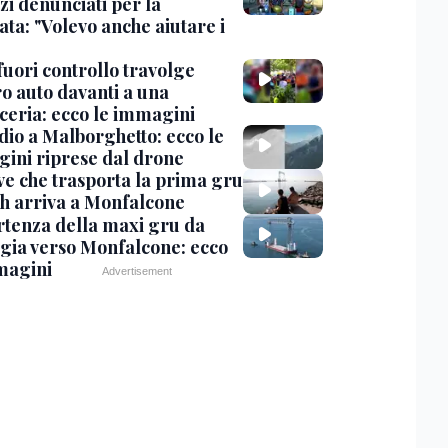
zi denunciati per la
ta: "Volevo anche aiutare i
uori controllo travolge
ro auto davanti a una
cceria: ecco le immagini
dio a Malborghetto: ecco le
ini riprese dal drone
ve che trasporta la prima gru
th arriva a Monfalcone
rtenza della maxi gru da
gia verso Monfalcone: ecco
magini