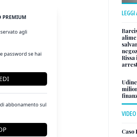
LEGGI
 PREMIUM
Barci
servato agli
alimen
salvar
negoz
e password se hai
Rissa
arrest
EDI
Udine,
milion
finan
te di abbonamento sul
VIDEO
OP
Caso 