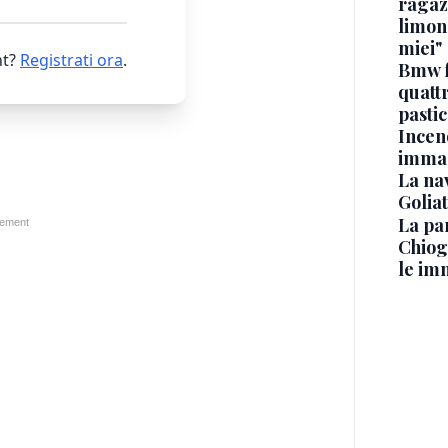
ragaz
limona
miei"
t?
Registrati ora
.
Bmw f
quatt
pasti
Incen
immag
La na
Golia
La pa
Chiog
le im