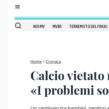
NOI MV
MV80
TERREMOTO DEL FRIULI
Home
Cronaca
Calcio vietato 
«I problemi so
Un centinaio tra bambini, genitori 