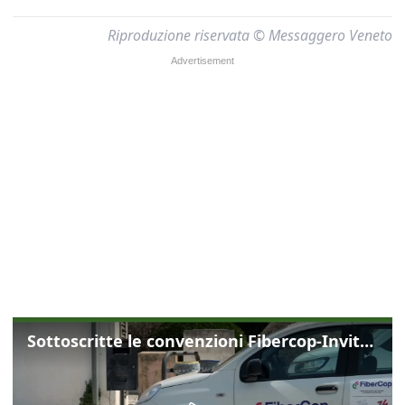
Riproduzione riservata © Messaggero Veneto
Sottoscritte le convenzioni Fibercop-Invitalia, fibra ottica per 477 mila civici