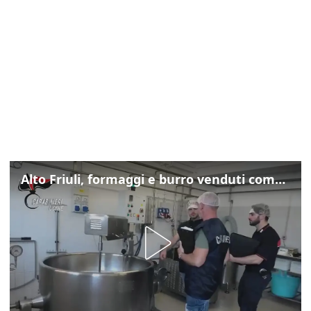
Alto Friuli, formaggi e burro venduti come locali: nei prodotti latte da fuori regione e dall’estero