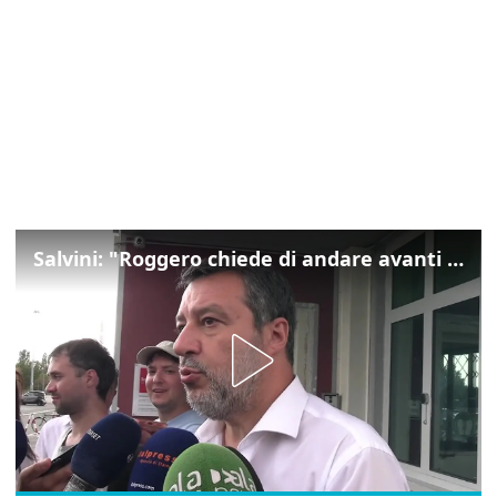
Salvini: "Roggero chiede di andare avanti su norma anti-risarcimenti"