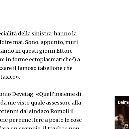
cialità della sinistra: hanno la
ddire mai. Sono, appunto, muti
tando in questi giorni Ettore
re in forme ectoplasmatiche?) a
zzare il famoso tabellone che
tasico».
tonio Devetag. «Quell’insieme di
a me visto quale assessore alla
e ottenni dal sindaco Romoli il
ne per rimettere a posto le cose
 fare un esempio, il tazebao non