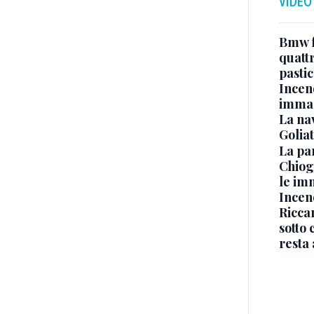
VIDEO
Bmw f
quatt
pasti
Incen
immag
La na
Golia
La pa
Chiog
le im
Incend
Riccar
sotto 
resta 