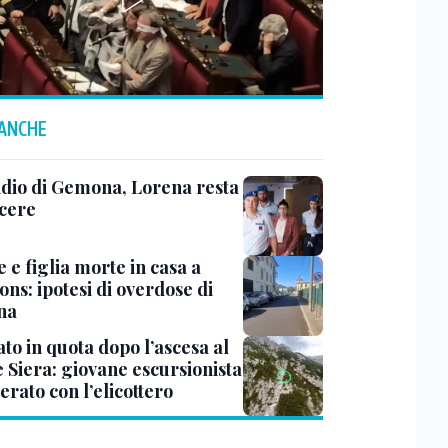
 ANCHE
dio di Gemona, Lorena resta
rcere
 e figlia morte in casa a
ns: ipotesi di overdose di
ina
to in quota dopo l’ascesa al
 Siera: giovane escursionista
rato con l’elicottero