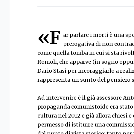
«F
ar parlare i morti è una spe
prerogativa di non contra
come quella tomba in cui si sta rivol
Romoli, che apparve (in sogno oppu
Dario Stasi per incoraggiarlo a reali
rappresenta un sunto del pensiero s
Ad intervenire è il già assessore An
propaganda comunistoide era stato d
cultura nel 2012 e già allora chiesi 
permesso di istituire una commissio
dal punto di vista storico: tanto per