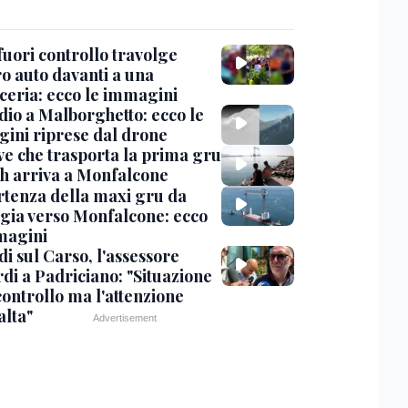
uori controllo travolge
ro auto davanti a una
cceria: ecco le immagini
dio a Malborghetto: ecco le
ini riprese dal drone
ve che trasporta la prima gru
th arriva a Monfalcone
rtenza della maxi gru da
gia verso Monfalcone: ecco
magini
i sul Carso, l'assessore
di a Padriciano: "Situazione
controllo ma l'attenzione
alta"