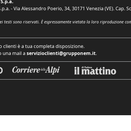
S.p.a.
p.a. - Via Alessandro Poerio, 34, 30171 Venezia (VE). Cap. So
dei testi sono riservati. È espressamente vietata la loro riproduzione co
o clienti è a tua completa disposizione.
 una mail a
servizioclienti@grupponem.it
.
iva sulla raccolta
Le tue preferenze relative alla priva