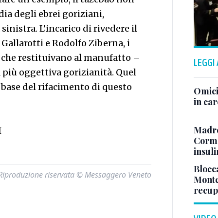
ia degli ebrei goriziani,
nistra. L’incarico di rivedere il
Gallarotti e Rodolfo Ziberna, i
 che restituivano al manufatto –
LEGGI
più oggettiva gorizianità. Quel
a base del rifacimento di questo
Omici
in ca
Madre
I
Cormo
insul
Blocca
Riproduzione riservata © Messaggero Veneto
Monte
recupe