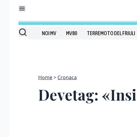
NOI MV
MV80
TERREMOTO DEL FRIULI
Home
Cronaca
Devetag: «Ins