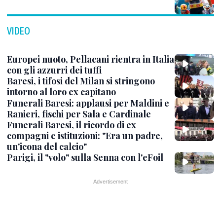
VIDEO
Europei nuoto, Pellacani rientra in Italia
con gli azzurri dei tuffi
Baresi, i tifosi del Milan si stringono
intorno al loro ex capitano
Funerali Baresi: applausi per Maldini e
Ranieri, fischi per Sala e Cardinale
Funerali Baresi, il ricordo di ex
compagni e istituzioni: "Era un padre,
un'icona del calcio"
Parigi, il "volo" sulla Senna con l'eFoil