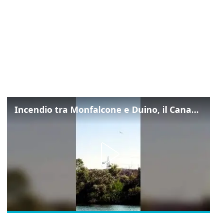
Incendio tra Monfalcone e Duino, il Canadair in azione per fermare le fiamme sul fronte dell’A4