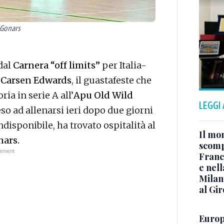
 Gonars
dal
Carnera “off limits”
per Italia-
i
Carsen Edwards
, il guastafeste che
ia in serie A all’
Apu Old Wild
LEGGI
so ad allenarsi ieri dopo due giorni
ndisponibile, ha trovato ospitalità al
Il mo
nars.
scomp
Franc
e nell
Milan 
al Gir
Europe