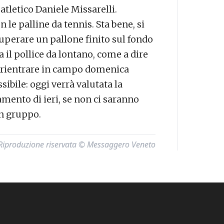
atletico Daniele Missarelli.
n le palline da tennis. Sta bene, si
uperare un pallone finito sul fondo
za il pollice da lontano, come a dire
 rientrare in campo domenica
ibile: oggi verrà valutata la
amento di ieri, se non ci saranno
n gruppo.
Riproduzione riservata © Messaggero Veneto