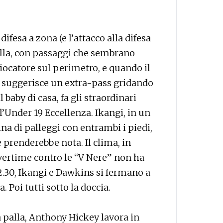
fesa a zona (e l’attacco alla difesa
palla, con passaggi che sembrano
 giocatore sul perimetro, e quando il
o suggerisce un extra-pass gridando
baby di casa, fa gli straordinari
l’Under 19 Eccellenza. Ikangi, in un
a di palleggi con entrambi i piedi,
 prenderebbe nota. Il clima, in
’overtime contro le “V Nere” non ha
12.30, Ikangi e Dawkins si fermano a
a. Poi tutti sotto la doccia.
 palla, Anthony Hickey lavora in