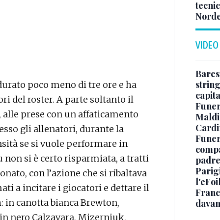
tecnic
Norde
VIDEO
Baresi
string
urato poco meno di tre ore e ha
capit
ri del roster. A parte soltanto il
Funer
, alle prese con un affaticamento
Maldin
Cardi
so gli allenatori, durante la
Funera
sità se si vuole performare in
compag
 non si è certo risparmiata, a tratti
padre,
Parigi
nato, con l’azione che si ribaltava
l'eFoi
ti a incitare i giocatori e dettare il
Franco
: in canotta bianca Brewton,
davan
 in nero Calzavara, Mizerniuk,