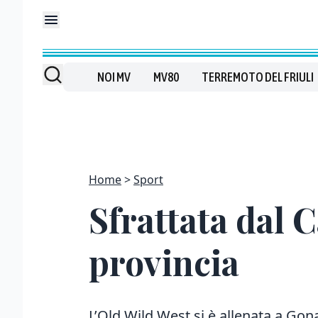
NOI MV
MV80
TERREMOTO DEL FRIULI
Home
Sport
Sfrattata dal C
provincia
L’Old Wild West si è allenata a Gona