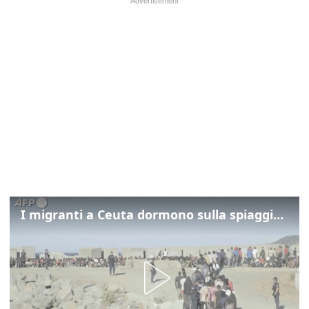
I migranti a Ceuta dormono sulla spiaggia: "Vogliamo entrare in Europa"