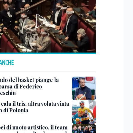
 ANCHE
ndo del basket piange la
arsa di Federico
eschin
cala il tris, altra volata vinta
o di Polonia
i di nuoto artistico, il team