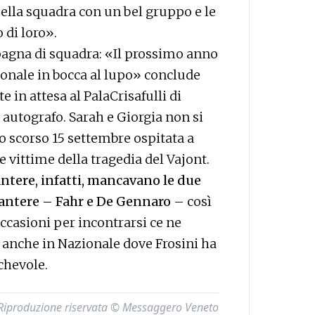
ella squadra con un bel gruppo e le
 di loro».
mpagna di squadra: «Il prossimo anno
rsonale in bocca al lupo» conclude
e in attesa al PalaCrisafulli di
 autografo. Sarah e Giorgia non si
o scorso 15 settembre ospitata a
 vittime della tragedia del Vajont.
antere, infatti, mancavano le due
antere – Fahr e De Gennaro
– così
occasioni per incontrarsi ce ne
anche in Nazionale dove Frosini ha
ichevole.
Riproduzione riservata © Messaggero Veneto