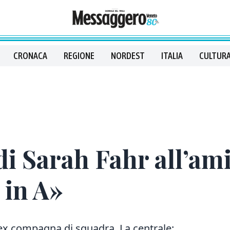
CRONACA
REGIONE
NORDEST
ITALIA
CULTURA
di Sarah Fahr all’am
 in A»
l’ex compagna di squadra. La centrale: