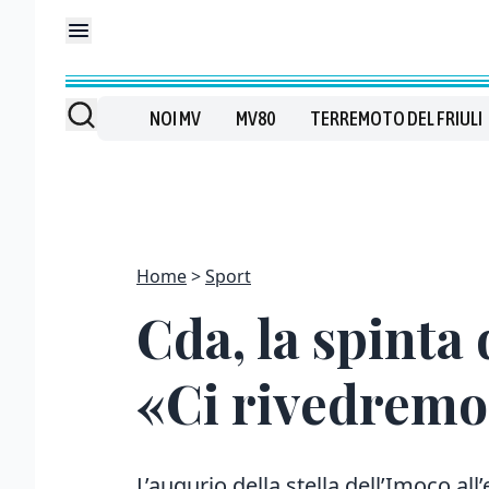
NOI MV
MV80
TERREMOTO DEL FRIULI
Home
Sport
Cda, la spinta 
«Ci rivedremo
L’augurio della stella dell’Imoco al