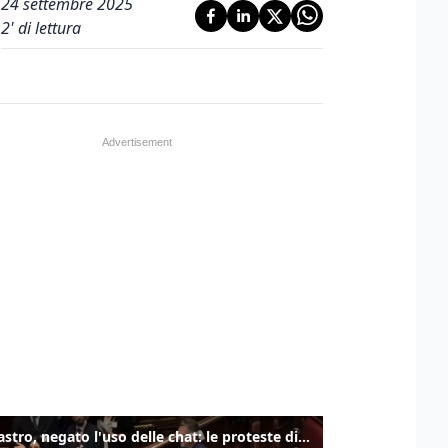
24 settembre 2025
2
' di lettura
Delmastro, negato l'uso delle chat: le proteste di Avs e M5s