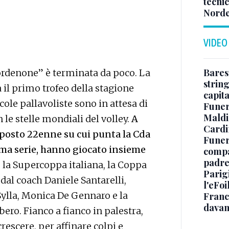
tecnic
Norde
VIDEO
Baresi
Pordenone” è terminata da poco. La
string
 il primo trofeo della stagione
capit
cole pallavoliste sono in attesa di
Funer
Maldin
 le stelle mondiali del volley.
A
Cardi
opposto 22enne su cui punta la Cda
Funera
ma serie, hanno giocato insieme
compag
padre,
la Supercoppa italiana, la Coppa
Parigi
e dal coach Daniele Santarelli,
l'eFoi
ylla, Monica De Gennaro e la
Franco
davan
bero. Fianco a fianco in palestra,
rescere, per affinare colpi e