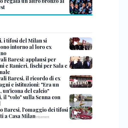
o regala un altro bronzo al
st
, i tifosi del Milan si
ono intorno al loro ex
ano
ali Baresi: applausi per
i e Ranieri, fischi per Sala e
nale
li Baresi, il ricordo di ex
ni e istituzioni: "Era un
 un'icona del calcio"
, il "volo" sulla Senna con
l
 Baresi, l'omaggio dei tifosi
ti a Casa Milan