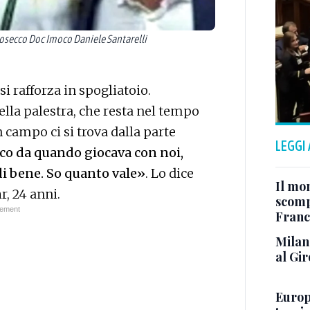
 Prosecco Doc Imoco Daniele Santarelli
i rafforza in spogliatoio.
della palestra, che resta nel tempo
 campo ci si trova dalla parte
LEGGI
co da quando giocava con noi,
di bene. So quanto vale»
. Lo dice
Il mo
r, 24 anni.
scomp
Franc
Milan 
al Gir
Europe