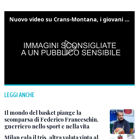
Nuovo video su Crans-Montana, i giovani cercano di sfondare le vetrate
LEGGI ANCHE
Il mondo del basket piange la
scomparsa di Federico Franceschin,
guerriero nello sport e nella vita
Milan cala il tris, altra volata vinta al