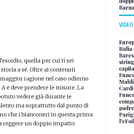
doppio
Barna
VIDEO
Europe
Italia
Baresi
’esordio, quella per cui ti sei
string
capit
toria a sé. Oltre ai contenuti
Funer
a maggior ragione nel caso odierno
Maldin
e A e deve prendere le misure. La
Cardi
Funera
 potuto vedere già durante le
compag
lento ma soprattutto dal punto di
padre,
iamo che i bianconeri in questa prima
Parigi
l'eFoi
a reggere un doppio impatto: