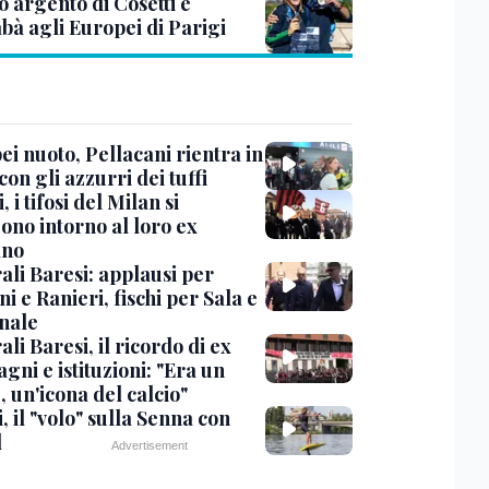
 argento di Cosetti e
bà agli Europei di Parigi
i nuoto, Pellacani rientra in
 con gli azzurri dei tuffi
, i tifosi del Milan si
ono intorno al loro ex
ano
ali Baresi: applausi per
i e Ranieri, fischi per Sala e
nale
li Baresi, il ricordo di ex
ni e istituzioni: "Era un
 un'icona del calcio"
, il "volo" sulla Senna con
l