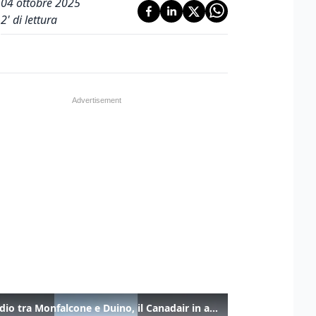
04 ottobre 2025
2
' di lettura
Incendio tra Monfalcone e Duino, il Canadair in azione per fermare le fiamme sul fronte dell’A4