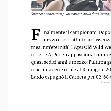
Spencer a canestro: il pivot è atteso da un duro lavoro (
F
inalmente il campionato. Dop
mezzo
e soprattutto un’assenza 
mesi (un’eternità), l’
Apu Old Wild We
in serie A. Per gli
appassionati udine
quasi sedici anni e mezzo: l’ultima g
massima serie risale al 10 maggio 
Lardo
espugnò il Carnera per 82-68 e