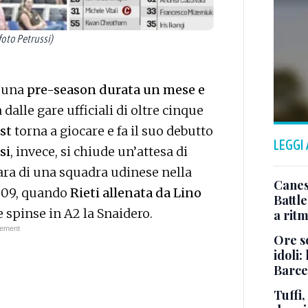
foto Petrussi)
o una
pre-season durata un mese e
dalle gare ufficiali di oltre cinque
st
torna a giocare e fa il suo debutto
LEGGI
si
, invece, si chiude un’attesa di
ara di una squadra udinese nella
Canes
2009, quando
Rieti allenata da Lino
Battl
 spinse in A2 la Snaidero.
a rit
Ore so
idoli:
Barce
Tuffi,