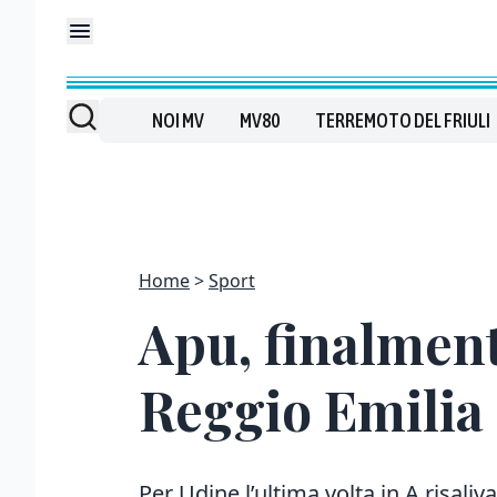
NOI MV
MV80
TERREMOTO DEL FRIULI
Home
Sport
Apu, finalment
Reggio Emilia
Per Udine l’ultima volta in A risal