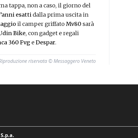
ima tappa, non a caso, il giorno del
’anni esatti
dalla prima uscita in
aggio
il camper griffato
Mv80
sarà
Udin Bike
, con gadget e regali
ca 360 Fvg
e
Despar
.
Riproduzione riservata © Messaggero Veneto
S.p.a.