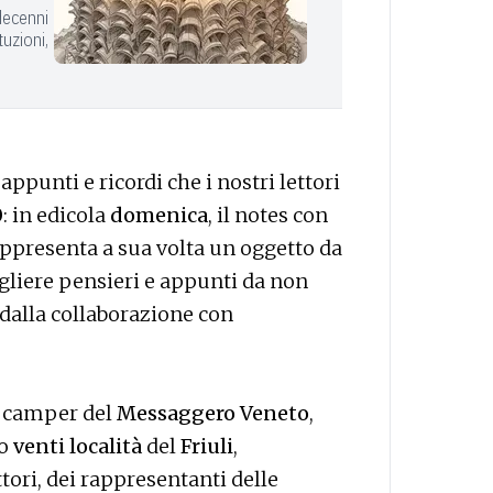
decenni
tuzioni,
appunti e ricordi che i nostri lettori
0
: in edicola
domenica
, il notes con
ppresenta a sua volta un oggetto da
gliere pensieri e appunti da non
e dalla collaborazione con
l camper del
Messaggero Veneto
,
to
venti località
del
Friuli
,
tori, dei rappresentanti delle