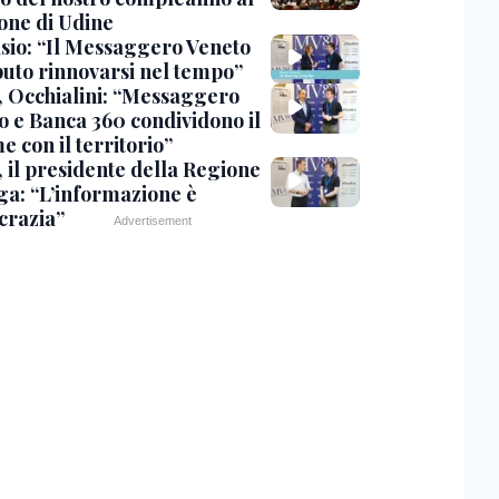
one di Udine
sio: “Il Messaggero Veneto
puto rinnovarsi nel tempo”
 Occhialini: “Messaggero
o e Banca 360 condividono il
 con il territorio”
 il presidente della Regione
ga: “L’informazione è
razia”