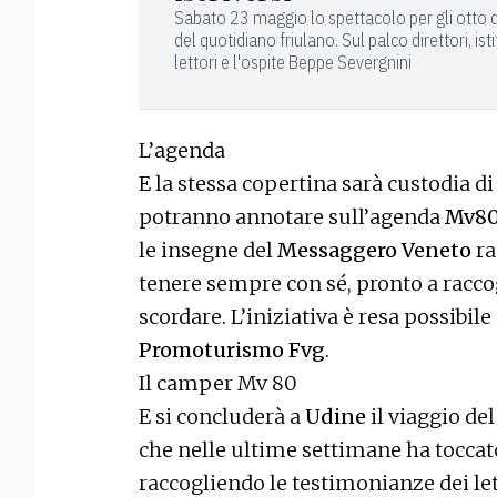
Sabato 23 maggio lo spettacolo per gli otto 
del quotidiano friulano. Sul palco direttori, isti
lettori e l'ospite Beppe Severgnini
L’agenda
E la stessa copertina sarà custodia di 
potranno annotare sull’agenda
Mv8
le insegne del
Messaggero Veneto
ra
tenere sempre con sé, pronto a racco
scordare. L’iniziativa è resa possibil
Promoturismo Fvg
.
Il camper Mv 80
E si concluderà a
Udine
il viaggio de
che nelle ultime settimane ha tocca
raccogliendo le testimonianze dei let