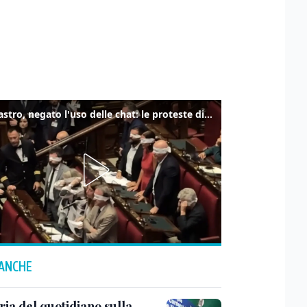
Delmastro, negato l'uso delle chat: le proteste di Avs e M5s
 ANCHE
ria del quotidiano sulla