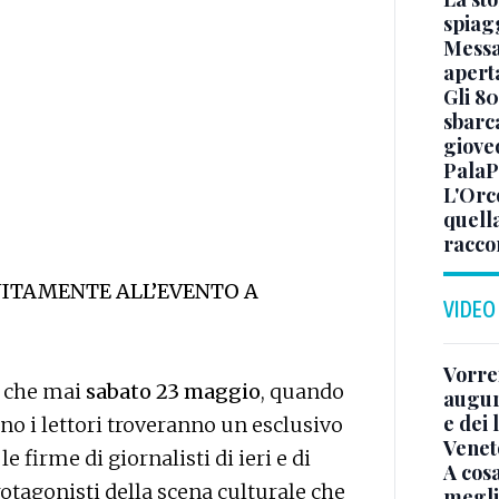
spiagg
Messa
apert
Gli 8
sbarc
giove
PalaP
L'Orc
quella
racco
UITAMENTE ALL’EVENTO A
VIDEO
Vorrei
o che mai
sabato 23 maggio
, quando
auguri
e dei
no i lettori troveranno un esclusivo
Venet
e firme di giornalisti di ieri e di
A cosa
protagonisti della scena culturale che
megli