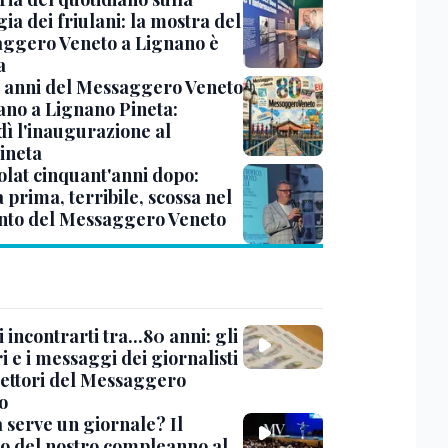
ia dei friulani: la mostra del
ggero Veneto a Lignano è
a
0 anni del Messaggero Veneto
ano a Lignano Pineta:
dì l'inaugurazione al
ineta
olat cinquant'anni dopo:
 prima, terribile, scossa nel
nto del Messaggero Veneto
 incontrarti tra...80 anni: gli
 e i messaggi dei giornalisti
 lettori del Messaggero
o
 serve un giornale? Il
o del nostro compleanno al