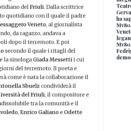
Teatr
otidiano del
Friuli
. Dalla scrittrice
Gerva
ito quotidiano con il quale il padre
ha sa
essaggero Veneto
, al giornalista
Mv80,
Venet
ndo, da ragazzo, andava a
legame
oli dopo il terremoto. E poi
Mv80,
mo
secondo il quale i ritagli del
Fedri
democ
 e la sinologa
Giada Messetti
i cui
iorni del terremoto. Il poeta e
rà come è nata la collaborazione il
ntonella Sbuelz
condividerà il
iversità del Friuli
, il compositore e
dissolubile tra la comunità e il
Avoledo
,
Enrico Galiano
e
Odette