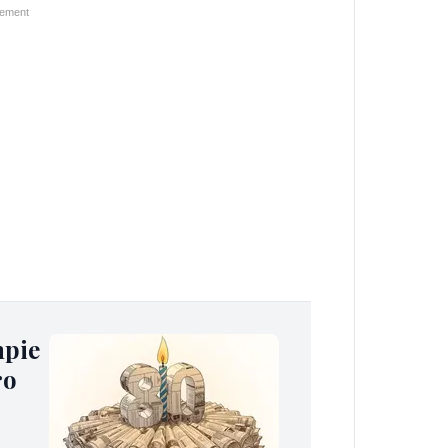
mpie
ro