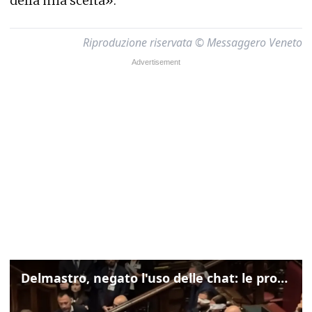
della mia scelta».
Riproduzione riservata © Messaggero Veneto
Delmastro, negato l'uso delle chat: le proteste di Avs e M5s