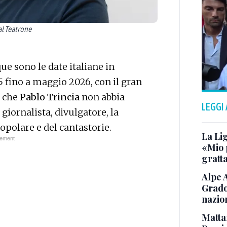
al Teatrone
que sono le date italiane in
 fino a maggio 2026, con il gran
a che
Pablo Trincia
non abbia
LEGGI
giornalista, divulgatore, la
polare e del cantastorie.
La Li
«Mio 
gratta
Alpe 
Grado
nazion
Matta