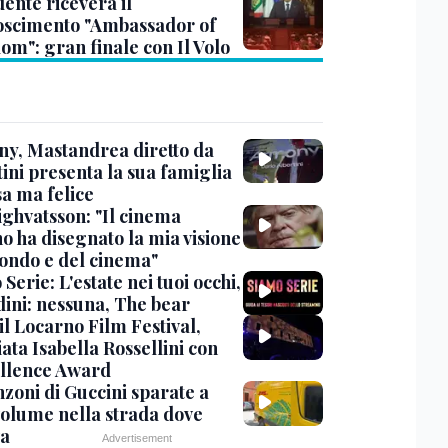
ente riceverà il
oscimento "Ambassador of
om": gran finale con Il Volo
y, Mastandrea diretto da
ini presenta la sua famiglia
sa ma felice
ighvatsson: "Il cinema
no ha disegnato la mia visione
ondo e del cinema"
Serie: L'estate nei tuoi occhi,
dini: nessuna, The bear
 il Locarno Film Festival,
ata Isabella Rossellini con
ellence Award
nzoni di Guccini sparate a
 volume nella strada dove
va