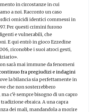
imento in circostanze in cui
iamo a noi. Racconto un caso
ordici omicidi identici commessi in
1997. Per questi crimini furono
igenti e vulnerabili, che
ni. E qui entrò in gioco Ezzedine
006, riconobbe i suoi atroci gesti,
iziario».
 non sarà mai immune da fenomeni
continuo fra pregiudizi e indagini
dove la bilancia sia perfettamente in
rove che non sosterrebbero
, ma c’è sempre bisogno di un capro
a tradizione ebraica. A una capra
tanza dei mali, mandandola a morire