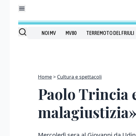
NOI MV
MV80
TERREMOTO DEL FRIULI
Home
Cultura e spettacoli
Paolo Trincia 
malagiustizia
Mercoledì sera al Giovanni da Udine