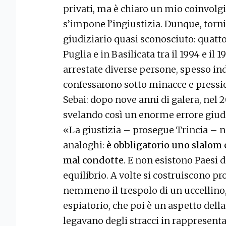
privati, ma è chiaro un mio coinvolg
s’impone l’ingiustizia. Dunque, torn
giudiziario quasi sconosciuto: quatt
Puglia e in Basilicata tra il 1994 e il 
arrestate diverse persone, spesso ind
confessarono sotto minacce e pressio
Sebai: dopo nove anni di galera, nel 2
svelando così un enorme errore giud
«La giustizia – prosegue Trincia –
analoghi:
è obbligatorio uno slalom 
mal condotte
. E non esistono Paesi 
equilibrio. A volte si costruiscono p
nemmeno il trespolo di un uccellino
espiatorio, che poi è un aspetto dell
legavano degli stracci in rappresen