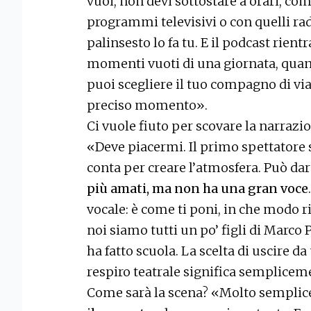
vuoi, non devi sottostare a orari, co
programmi televisivi o con quelli rad
palinsesto lo fa tu. E il podcast rientr
momenti vuoti di una giornata, quan
puoi scegliere il tuo compagno di via
preciso momento».
Ci vuole fiuto per scovare la narrazion
«Deve piacermi. Il primo spettatore 
conta per creare l’atmosfera. Può dar
più amati, ma non ha una gran voce
vocale: è come ti poni, in che modo ri
noi siamo tutti un po’ figli di Marco P
ha fatto scuola. La scelta di uscire 
respiro teatrale significa semplicem
Come sarà la scena? «Molto semplic