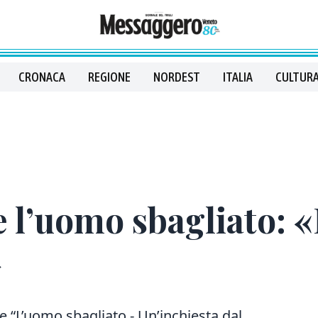
CRONACA
REGIONE
NORDEST
ITALIA
CULTURA
e l’uomo sbagliato: 
»
 “L’uomo sbagliato - Un’inchiesta dal