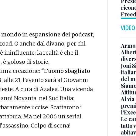
Presid
ricon
Freed
VIDEO
nel mondo in espansione dei podcast
,
 road. O anche dal divano, per chi
Armon
Albert
è ininfluente: la realtà è che il
diver
, è goloso di storie.
Joni S
ltima creazione:
“L’uomo sbagliato
italia
del m
, alle 21, l’evento sarà al Giovanni
Siamo 
Trieste. A cura di Azalea. Una vicenda
Attitu
 anni Novanta, nel Sud Italia:
Al via
premi
rbaramente uccise. Scattarono i
l'Exc
n gattabuia. Ma nel 2006 un serial
Le ca
 l’assassino. Colpo di scena!
tutto
abita