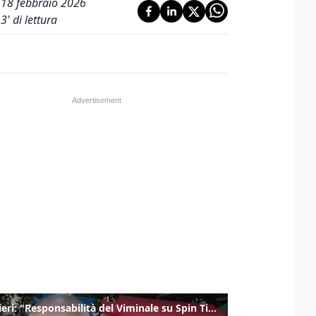
18 febbraio 2026
3
' di lettura
Gualtieri: "Responsabilità del Viminale su Spin Time? La posizione dei partiti è nota"