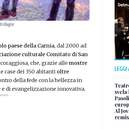
i Illegio
olo paese della Carnia
, dal 2000 ad
ciazione culturale Comitato di San
 coraggiosa, che, grazie alle
mostre
LEGGI
 le case dei 350 abitanti
oltre
ntro della fede con la bellezza in
Teatr
 e di evangelizzazione innovativa.
svela 
Pasoli
euro
Al Jo
remix