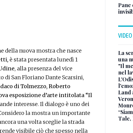
Pane 
invisi
VIDEO
e della nuova mostra che nasce
La ser
una n
tti,
è stata presentata lunedì 1
"Il me
 Udine
, alla presenza del vice
nel l
o di San Floriano Dante Scarsini,
L'Odis
l'emo
daco di Tolmezzo, Roberto
Land 
va esposizione d’arte intitolata “Il
Verone
nde interesse. Il dialogo è uno dei
Monr
“Siam
 Considero la mostra un importante
Tale,
o ancora una volta sceglie la strada
 rende visibile ciò che spesso nella