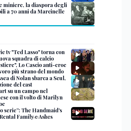
e miniere, la diaspora degli
bili a 70 anni da Marcinelle
ie tv "Ted Lasso" torna con
uova squadra di calcio
stiere", Lo Cascio anti-eroe
avoro più strano del mondo
sea di Nolan sbarca a Seul,
zione del cast
art su un campo nel
se con il volto di Marilyn
oe
o serie”: The Handmaid's
 Rental Family e Ashes