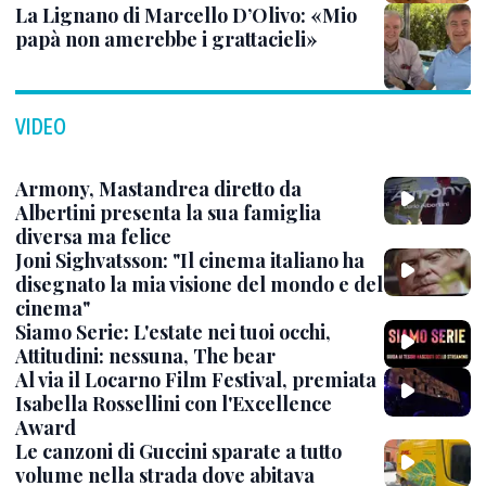
La Lignano di Marcello D’Olivo: «Mio
papà non amerebbe i grattacieli»
VIDEO
Armony, Mastandrea diretto da
Albertini presenta la sua famiglia
diversa ma felice
Joni Sighvatsson: "Il cinema italiano ha
disegnato la mia visione del mondo e del
cinema"
Siamo Serie: L'estate nei tuoi occhi,
Attitudini: nessuna, The bear
Al via il Locarno Film Festival, premiata
Isabella Rossellini con l'Excellence
Award
Le canzoni di Guccini sparate a tutto
volume nella strada dove abitava