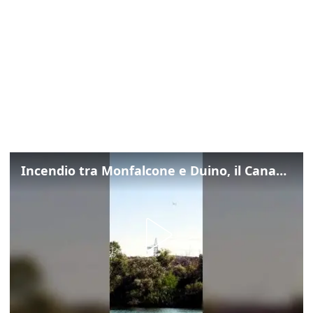
Incendio tra Monfalcone e Duino, il Canadair in azione per fermare le fiamme sul fronte dell’A4