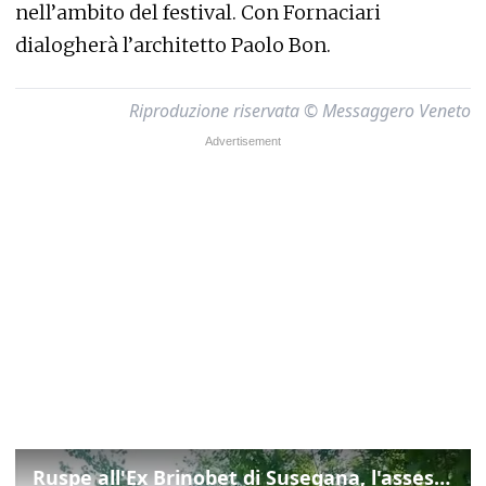
nell’ambito del festival. Con Fornaciari
dialogherà l’architetto Paolo Bon.
Riproduzione riservata © Messaggero Veneto
Ruspe all'Ex Brinobet di Susegana, l'assessore Scarpa: "L'intervento porterà diversi benefici"