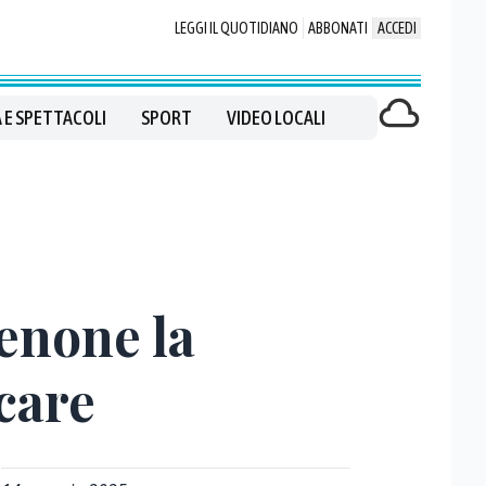
LEGGI IL QUOTIDIANO
ABBONATI
ACCEDI
 E SPETTACOLI
SPORT
VIDEO LOCALI
denone la
icare