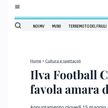
NOI MV
MV80
TERREMOTO DEL FRIULI
Home
Cultura e spettacoli
Ilva Football 
favola amara di
Appuntamento giovedì 15 maggio al