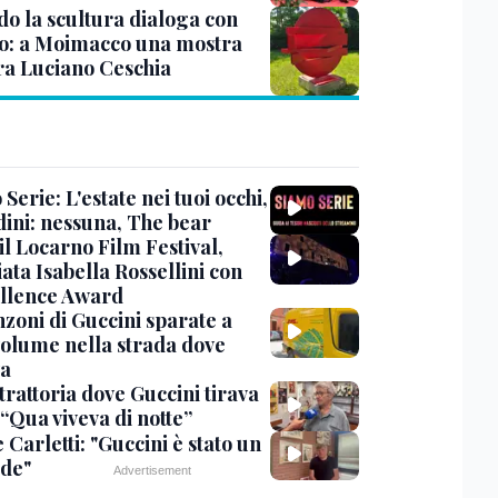
o la scultura dialoga con
o: a Moimacco una mostra
ra Luciano Ceschia
Serie: L'estate nei tuoi occhi,
dini: nessuna, The bear
 il Locarno Film Festival,
ata Isabella Rossellini con
ellence Award
nzoni di Guccini sparate a
 volume nella strada dove
va
trattoria dove Guccini tirava
 “Qua viveva di notte”
Carletti: "Guccini è stato un
de"