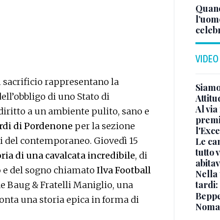
Quand
l’uom
celeb
VIDEO
i sacrificio rappresentano la
Siamo 
l’obbligo di uno Stato di
Attitu
Al via
 diritto a un ambiente pulito, sano e
premi
rdi di Pordenone
per la sezione
l'Exc
gi del contemporaneo. Giovedì 15
Le ca
tutto
oria di una cavalcata incredibile
, di
abita
o e del sogno chiamato
Ilva Football
Nella 
tardi:
e Baug & Fratelli Maniglio, una
Beppe 
nta una storia epica in forma di
Noma