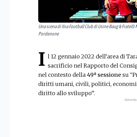
Una scena di Ilva Football Club di Usine Baug & Fratell
Pordenone
I
l 12 gennaio 2022 dell’area di Tara
sacrificio nel Rapporto del Consig
nel contesto della
49ª sessione
su “P
diritti umani, civili, politici, economic
diritto allo sviluppo”.