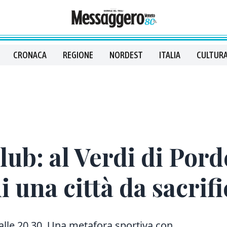
CRONACA
REGIONE
NORDEST
ITALIA
CULTURA
Club: al Verdi di Por
 una città da sacrif
le 20.30. Una metafora sportiva con