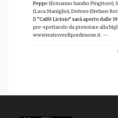
Pepp
e (Ermanno Sandro Pingitore), S
(Luca Maniglio), Dottore (Stefano Roc
Il
“Caffè Licinio” sarà aperto dalle 19
pre-spettacolo da prenotare alla biglie
www.teatroverdipordenone.it. —