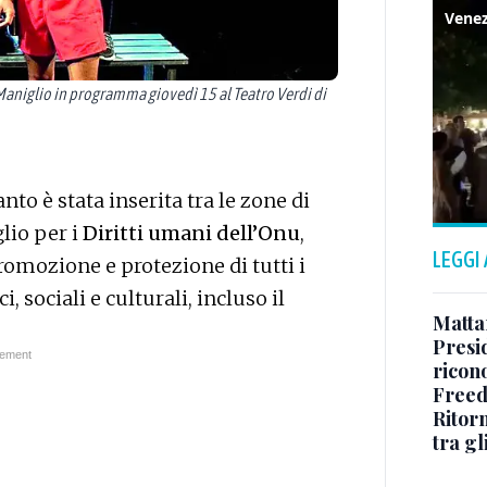
i Maniglio in programma giovedì 15 al Teatro Verdi di
nto è stata inserita tra le zone di
lio per i
Diritti umani dell’Onu
,
LEGGI
romozione e protezione di tutti i
i, sociali e culturali, incluso il
Matta
Presid
ricon
Freed
Ritorn
tra gl