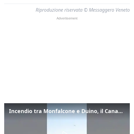
Riproduzione riservata © Messaggero Veneto
Incendio tra Monfalcone e Duino, il Canadair in azione per fermare le fiamme sul fronte dell’A4