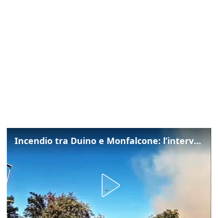
Incendio tra Duino e Monfalcone: l’intervento dei vigili del fuoco