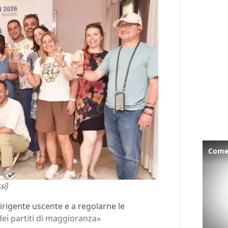
Come 
si)
dirigente uscente e a regolarne le
 dei partiti di maggioranza»