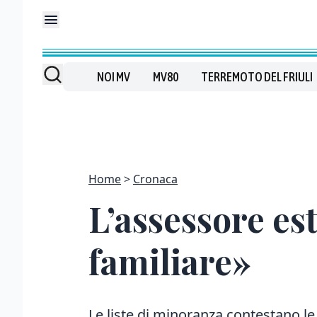
NOI MV
MV80
TERREMOTO DEL FRIULI
Home
Cronaca
L’assessore es
familiare»
Le liste di minoranza contestano le 