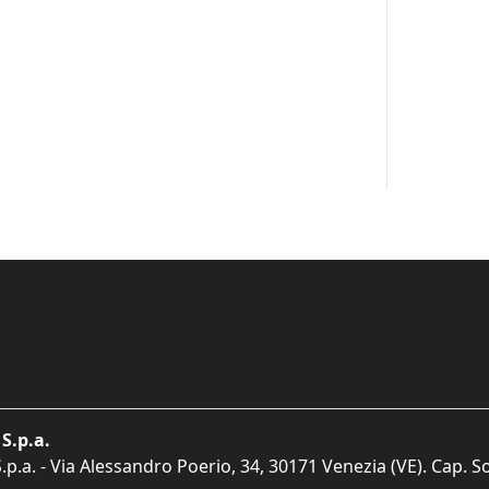
S.p.a.
p.a. - Via Alessandro Poerio, 34, 30171 Venezia (VE). Cap. So