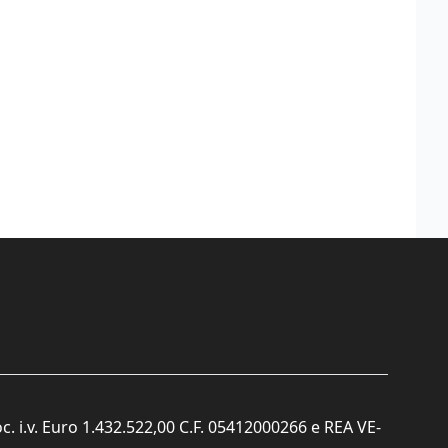
c. i.v. Euro 1.432.522,00 C.F. 05412000266 e REA VE-