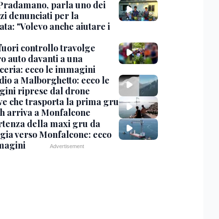
Pradamano, parla uno dei
zi denunciati per la
ta: "Volevo anche aiutare i
uori controllo travolge
ro auto davanti a una
cceria: ecco le immagini
dio a Malborghetto: ecco le
ini riprese dal drone
ve che trasporta la prima gru
th arriva a Monfalcone
rtenza della maxi gru da
gia verso Monfalcone: ecco
magini