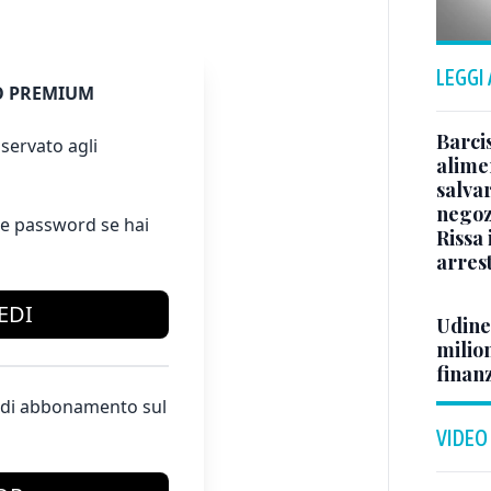
LEGGI
 PREMIUM
Barci
servato agli
alimen
salvar
negoz
e password se hai
Rissa
arrest
EDI
Udine,
milion
finan
te di abbonamento sul
VIDEO