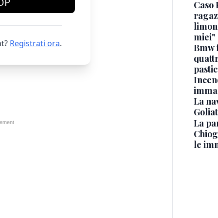
OP
Caso 
ragaz
limona
miei"
t?
Registrati ora
.
Bmw f
quatt
pasti
Incen
immag
La na
Golia
La pa
Chiog
le im