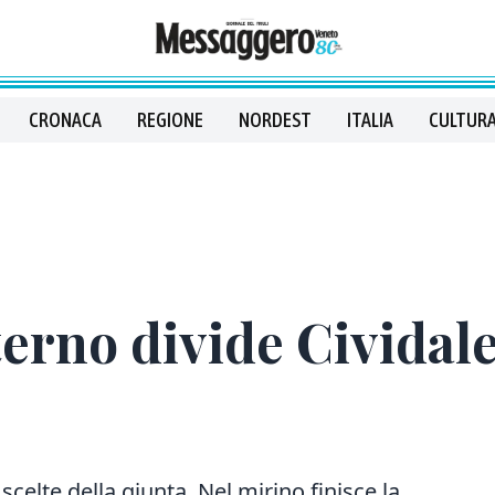
CRONACA
REGIONE
NORDEST
ITALIA
CULTURA
terno divide Civida
scelte della giunta. Nel mirino finisce la