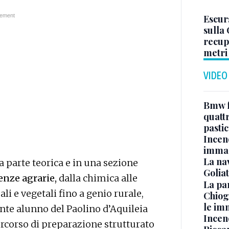
Escurs
sulla
recupe
metri
VIDEO
Bmw f
quatt
pasti
Incen
immag
La na
a parte teorica e in una sezione
Golia
ienze agrarie,
dalla chimica alle
La pa
li e vegetali fino a genio rurale,
Chiog
le im
ante alunno del Paolino d’Aquileia
Incend
ercorso di preparazione strutturato