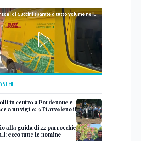
Le canzoni di Guccini sparate a tutto volume nella strada dove abitava
 ANCHE
olli in centro a Pordenone e
e a un vigile: «Ti avveleno il
»
o alla guida di 22 parrocchie
uli: ecco tutte le nomine