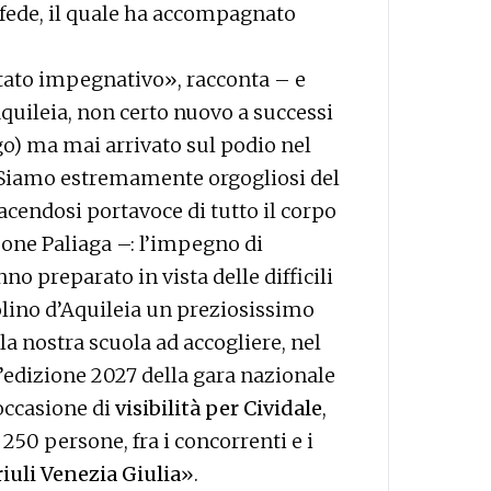
fede, il quale ha accompagnato
 stato impegnativo», racconta – e
Aquileia, non certo nuovo a successi
go) ma mai arrivato sul podio nel
«Siamo estremamente orgogliosi del
cendosi portavoce di tutto il corpo
imone Paliaga –: l’impegno di
no preparato in vista delle difficili
olino d’Aquileia un preziosissimo
la nostra scuola ad accogliere, nel
’edizione 2027 della gara nazionale
 occasione di
visibilità per Cividale
,
 250 persone, fra i concorrenti e i
riuli Venezia Giulia
».