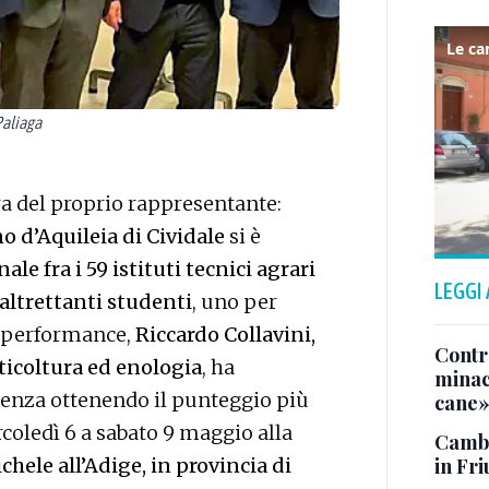
Paliaga
ura del proprio rappresentante:
no d’Aquileia di Cividale
si è
ale fra i 59 istituti tecnici agrari
LEGGI
altrettanti studenti
, uno per
e performance,
Riccardo Collavini,
Contr
ticoltura ed enologia
, ha
minacc
renza ottenendo il punteggio più
cane
rcoledì 6 a sabato 9 maggio alla
Cambi
le all’Adige, in provincia di
in Fri