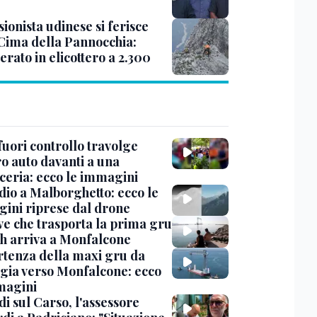
ionista udinese si ferisce
 Cima della Pannocchia:
rato in elicottero a 2.300
uori controllo travolge
ro auto davanti a una
cceria: ecco le immagini
dio a Malborghetto: ecco le
ini riprese dal drone
ve che trasporta la prima gru
th arriva a Monfalcone
rtenza della maxi gru da
gia verso Monfalcone: ecco
magini
i sul Carso, l'assessore