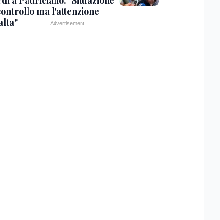
di a Padriciano: "Situazione
controllo ma l'attenzione
alta"