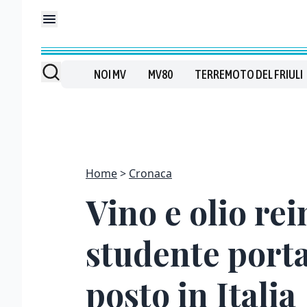
NOI MV
MV80
TERREMOTO DEL FRIULI
Home
Cronaca
Vino e olio rei
studente porta
posto in Italia