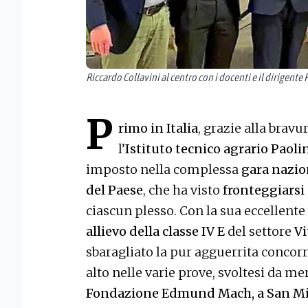
Riccardo Collavini al centro con i docenti e il dirigente 
P
rimo in Italia
, grazie alla brav
l’
Istituto tecnico agrario Paoli
imposto nella complessa
gara nazion
del Paese
, che ha visto
fronteggiarsi 
ciascun plesso. Con la sua eccellent
allievo della classe IV E
del settore
Vi
sbaragliato la pur agguerrita concor
alto nelle varie prove, svoltesi da me
Fondazione Edmund Mach, a San Miche