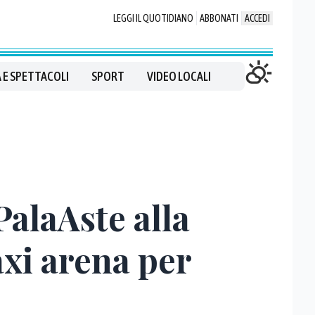
LEGGI IL QUOTIDIANO
ABBONATI
ACCEDI
 E SPETTACOLI
SPORT
VIDEO LOCALI
PalaAste alla
axi arena per