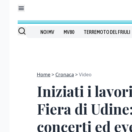
NOI MV
MV80
TERREMOTO DEL FRIULI
Home
Cronaca
Video
Iniziati i lavo
Fiera di Udine
concerti ed ev