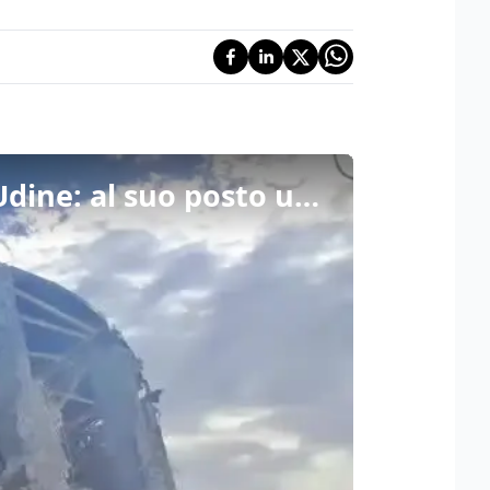
Iniziati i lavori di demolizione del PalaAste alla Fiera di Udine: al suo posto una maxi arena per concerti ed eventi