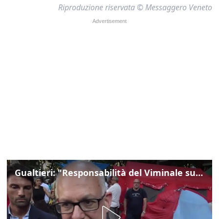
Riproduzione riservata © Messaggero Veneto
Gualtieri: "Responsabilità del Viminale su Spin Time? La posizione dei partiti è nota"