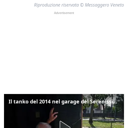
Riproduzione riservata © Messaggero Veneto
Il tanko del 2014 nel garage del Serenissimo: «Ecco come potevamo resistere per qualche giornata»