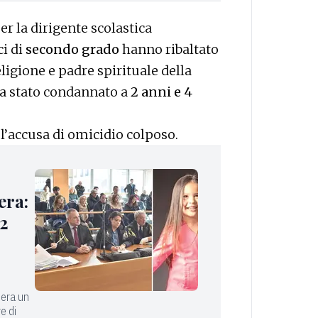
er la dirigente scolastica
ci di
secondo grado
hanno ribaltato
eligione e padre spirituale della
ra stato condannato a
2 anni e 4
 l’accusa di omicidio colposo.
era:
2
 era un
e di