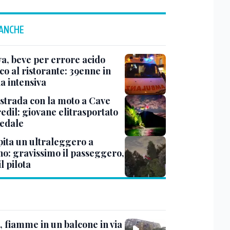
 ANCHE
a, beve per errore acido
co al ristorante: 39enne in
a intensiva
 strada con la moto a Cave
edil: giovane elitrasportato
pedale
pita un ultraleggero a
no: gravissimo il passeggero,
il pilota
, fiamme in un balcone in via