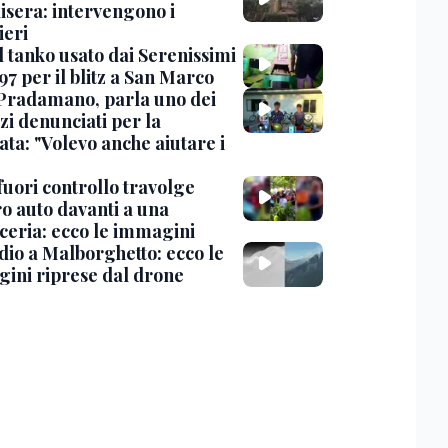
isera: intervengono i
eri
l tanko usato dai Serenissimi
97 per il blitz a San Marco
Pradamano, parla uno dei
zi denunciati per la
ta: "Volevo anche aiutare i
uori controllo travolge
ro auto davanti a una
cceria: ecco le immagini
dio a Malborghetto: ecco le
ini riprese dal drone