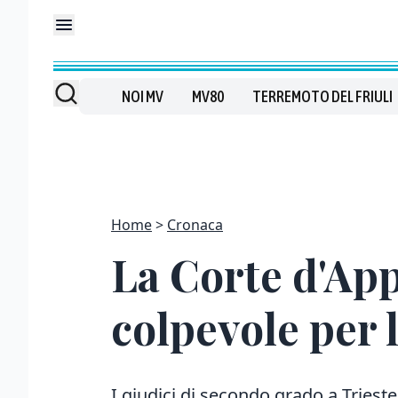
NOI MV
MV80
TERREMOTO DEL FRIULI
Home
Cronaca
La Corte d'App
colpevole per 
I giudici di secondo grado a Triest