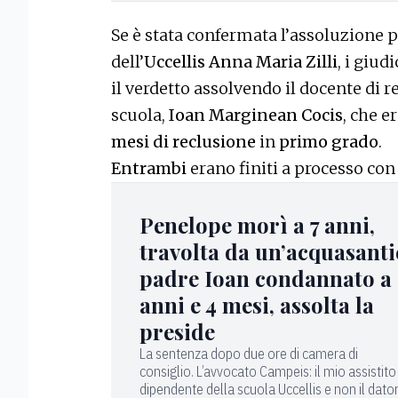
Se è stata confermata l’assoluzione p
dell’
Uccellis
Anna Maria Zilli
, i giudi
il verdetto assolvendo il docente di r
scuola,
Ioan Marginean Cocis
, che e
mesi di reclusione
in
primo grado
.
Entrambi
erano finiti a processo con
Penelope morì a 7 anni,
travolta da un’acquasanti
padre Ioan condannato a 
anni e 4 mesi, assolta la
preside
La sentenza dopo due ore di camera di
consiglio. L’avvocato Campeis: il mio assistito
dipendente della scuola Uccellis e non il dator