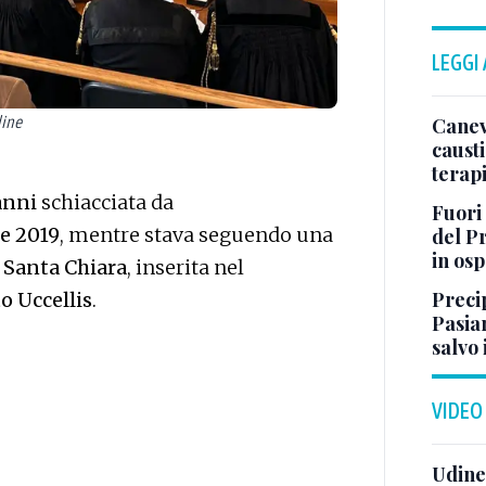
LEGGI
dine
Canev
causti
terapi
anni
schiacciata da
Fuori
e 2019
, mentre stava seguendo una
del Pr
in os
i Santa Chiara
, inserita nel
Preci
 Uccellis
.
Pasia
salvo 
VIDEO
Udine