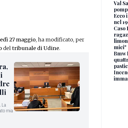
Val Sa
pompi
Ecco i
nel 19
Caso 
ragaz
edì 27 maggio
, ha modificato, per
limona
miei"
o
del
tribunale di Udine
.
Bmw f
quatt
ra,
pasti
Incen
i
immag
dre
lli
. La
ato mia