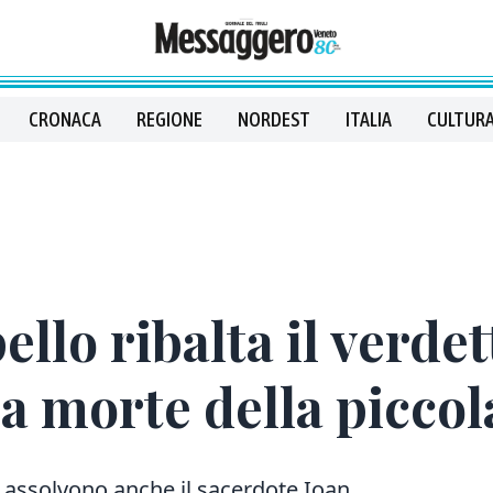
CRONACA
REGIONE
NORDEST
ITALIA
CULTURA
ello ribalta il verde
la morte della picco
e assolvono anche il sacerdote Ioan