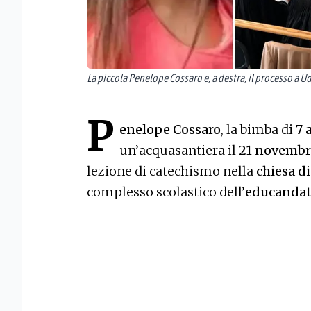
La piccola Penelope Cossaro e, a destra, il processo a U
P
enelope Cossaro
, la bimba di
7 
un’acquasantiera il
21 novembr
lezione di catechismo nella
chiesa d
complesso scolastico dell’
educandato