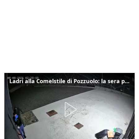
Ladri alla Comelstile di Pozzuolo: la sera prima il tentato furto a Buja, ecco le immagini