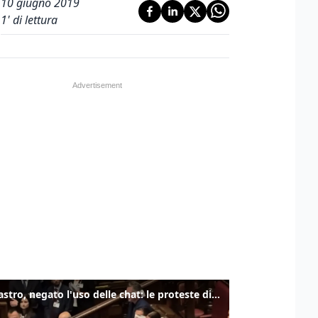
10 giugno 2019
1
' di lettura
Delmastro, negato l'uso delle chat: le proteste di Avs e M5s