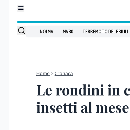
NOI MV
MV80
TERREMOTO DEL FRIULI
Home
Cronaca
Le rondini in c
insetti al mese