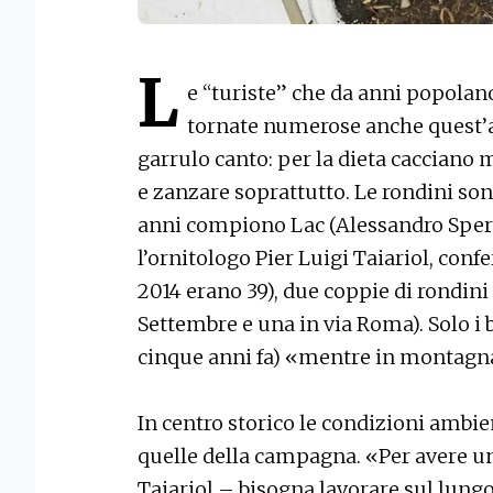
L
e “turiste” che da anni popolano
tornate numerose anche quest’an
garrulo canto: per la dieta cacciano m
e zanzare soprattutto. Le rondini son
anni compiono Lac (Alessandro Spero
l’ornitologo Pier Luigi Taiariol, conf
2014 erano 39), due coppie di rondini
Settembre e una in via Roma). Solo i b
cinque anni fa) «mentre in montagna
In centro storico le condizioni ambien
quelle della campagna. «Per avere u
Taiariol – bisogna lavorare sul lungo 