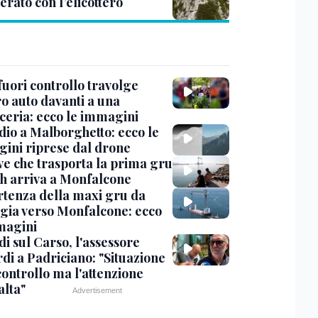
rato con l’elicottero
uori controllo travolge
ro auto davanti a una
cceria: ecco le immagini
dio a Malborghetto: ecco le
ini riprese dal drone
ve che trasporta la prima gru
th arriva a Monfalcone
rtenza della maxi gru da
gia verso Monfalcone: ecco
magini
i sul Carso, l'assessore
di a Padriciano: "Situazione
controllo ma l'attenzione
alta"