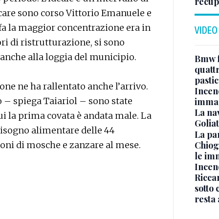
recupe
ficare sono corso Vittorio Emanuele e
fa la maggior concentrazione era in
VIDEO
i di ristrutturazione, si sono
, anche alla loggia del municipio.
Bmw f
quatt
pasti
ione ne ha rallentato anche l’arrivo.
Incen
 – spiega Taiariol – sono state
immag
La na
ui la prima covata è andata male. La
Golia
bbisogno alimentare delle 44
La pa
Chiog
lioni di mosche e zanzare al mese.
le im
Incend
Riccar
sotto 
resta 