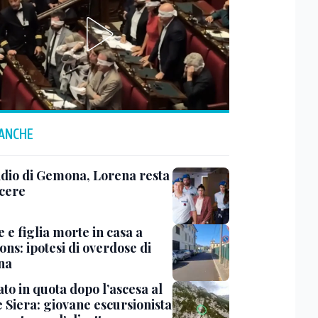
 ANCHE
dio di Gemona, Lorena resta
rcere
 e figlia morte in casa a
ns: ipotesi di overdose di
ina
to in quota dopo l’ascesa al
 Siera: giovane escursionista