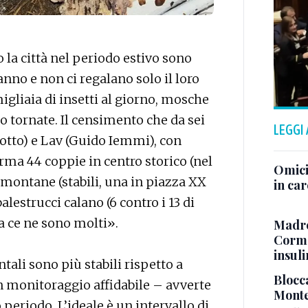
 la città nel periodo estivo sono
no e non ci regalano solo il loro
igliaia di insetti al giorno, mosche
o tornate. Il censimento che da sei
LEGGI
tto) e Lav (Guido Iemmi), con
erma 44 coppie in centro storico (nel
Omici
 montane (stabili, una in piazza XX
in ca
alestrucci calano (6 contro i 13 di
 ce ne sono molti».
Madre
Cormo
insul
tali sono più stabili rispetto a
Blocca
n monitoraggio affidabile – avverte
Monte
periodo. L’ideale è un intervallo di