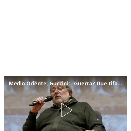
Medio Oriente, Guccini: "Guerra? Due tifoserie che si urlano contro e dimenticano vittime"