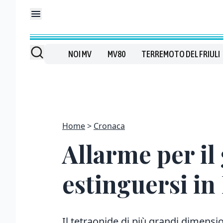
NOI MV
MV80
TERREMOTO DEL FRIULI
Home
Cronaca
Allarme per il 
estinguersi in 
Il tetraonide di più grandi dimension