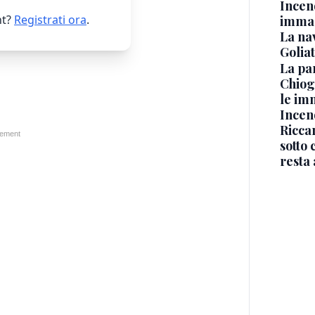
Incen
t?
Registrati ora
.
immag
La na
Golia
La pa
Chiog
le im
Incend
Riccar
sotto 
resta 