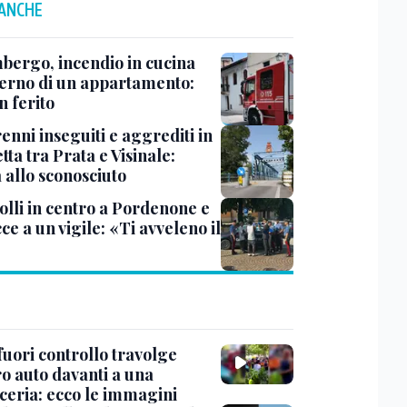
 ANCHE
mbergo, incendio in cucina
nterno di un appartamento:
n ferito
enni inseguiti e aggrediti in
etta tra Prata e Visinale:
 allo sconosciuto
olli in centro a Pordenone e
e a un vigile: «Ti avveleno il
»
uori controllo travolge
ro auto davanti a una
cceria: ecco le immagini