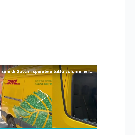
Le canzoni di Guccini sparate a tutto volume nella strada dove abitava