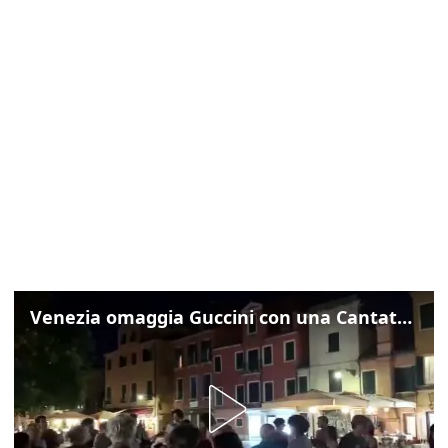
Venezia omaggia Guccini con una Cantata Anarchica in campo Santa Margherita