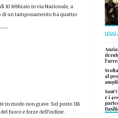
ì 10 febbraio in via Nazionale, a
tato di un tamponamento fra quattro
LEGGI
Anzia
deruba
l'arre
Svolta
al pr
ampli
Sant’
e i 40
parte
te in modo non grave. Sul posto 118
Basil
el fuoco e forze dell’ordine.