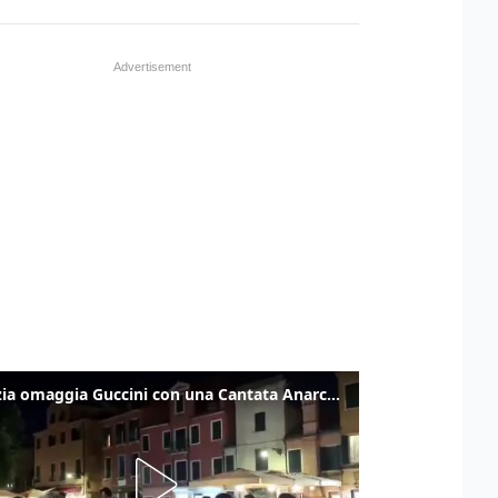
Venezia omaggia Guccini con una Cantata Anarchica in campo Santa Margherita