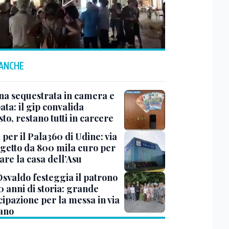
 ANCHE
na sequestrata in camera e
ta: il gip convalida
sto, restano tutti in carcere
 per il Pala360 di Udine: via
ogetto da 800 mila euro per
are la casa dell’Asu
Osvaldo festeggia il patrono
0 anni di storia: grande
cipazione per la messa in via
iano