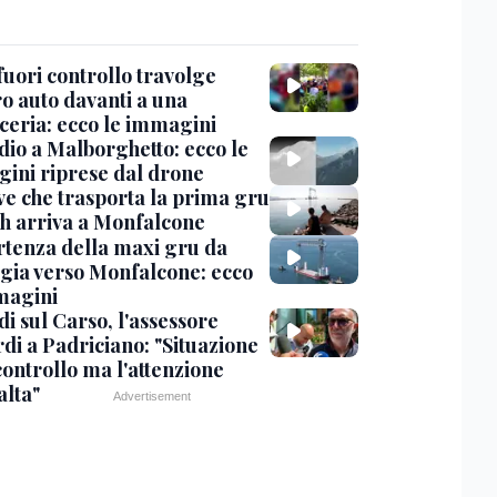
uori controllo travolge
ro auto davanti a una
cceria: ecco le immagini
dio a Malborghetto: ecco le
ini riprese dal drone
ve che trasporta la prima gru
th arriva a Monfalcone
rtenza della maxi gru da
gia verso Monfalcone: ecco
magini
i sul Carso, l'assessore
di a Padriciano: "Situazione
controllo ma l'attenzione
alta"