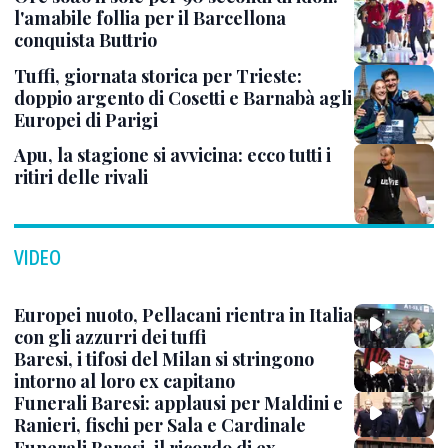
l'amabile follia per il Barcellona
conquista Buttrio
Tuffi, giornata storica per Trieste:
doppio argento di Cosetti e Barnabà agli
Europei di Parigi
Apu, la stagione si avvicina: ecco tutti i
ritiri delle rivali
VIDEO
Europei nuoto, Pellacani rientra in Italia
con gli azzurri dei tuffi
Baresi, i tifosi del Milan si stringono
intorno al loro ex capitano
Funerali Baresi: applausi per Maldini e
Ranieri, fischi per Sala e Cardinale
Funerali Baresi, il ricordo di ex