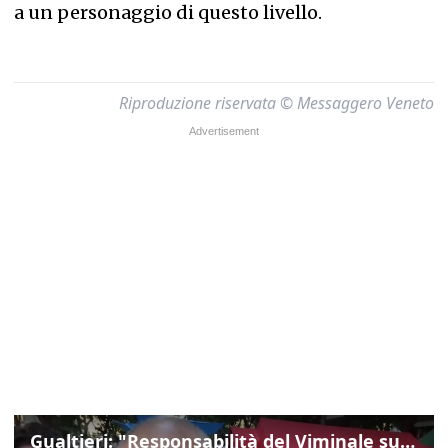
a un personaggio di questo livello.
Riproduzione riservata © Messaggero Veneto
Gualtieri: "Responsabilità del Viminale su Spin Time? La posizione dei partiti è nota"