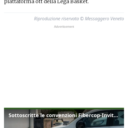
piattaforma ott della Lega Basket.
Riproduzione riservata © Messaggero Veneto
Sottoscritte le convenzioni Fibercop-Invitalia, fibra ottica per 477 mila civici