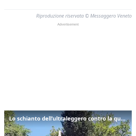
Riproduzione riservata © Messaggero Veneto
Lo schianto dell’ultraleggero contro la quercia: cosa è successo a Rivarotta