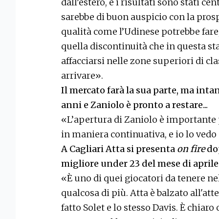
dall’estero, e i risultati sono stati 
sarebbe di buon auspicio con la prospe
qualità come l’Udinese potrebbe fare
quella discontinuità che in questa s
affacciarsi nelle zone superiori di cl
arrivare».
Il mercato farà la sua parte, ma int
anni e Zaniolo è pronto a restare...
«L’apertura di Zaniolo è importante 
in maniera continuativa, e io lo ved
A Cagliari Atta si presenta
on fire
do
migliore under 23 del mese di aprile 
«È uno di quei giocatori da tenere ne
qualcosa di più. Atta è balzato all'at
fatto Solet e lo stesso Davis. È chiaro