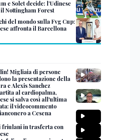
um e Solet decide: l’Udinese
 il Nottingham Forest
cchi del mondo sulla Fvg Cup:
ese affronta il Barcellona
din! Migliaia di persone
dono la presentazione della
ra e Alexis Sanchez
artita al cardiopalma,
ese si salva così all'ultima
ata: il videocommento
bianconero a Cesena
si friulani in trasferta con
nese