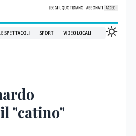
LEGGI IL QUOTIDIANO
ABBONATI
ACCEDI
 E SPETTACOLI
SPORT
VIDEO LOCALI
nardo
l "catino"