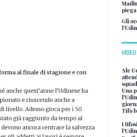
Stadi
piega
Gli o
l’Udin
VIDEO
Ale U
forma al finale di stagione e con
atten
squad
Una p
ché anche quest’anno l’Udinese ha
l'Udin
mpionato e riuscendo anche a
giorn
di livello. Adesso gioca per i 50
Tifo 
è stato già raggiunto da tempo al
I tifo
ti devono ancora centrare la salvezza
l'Udi
 gli addetti ai lavori è sempre