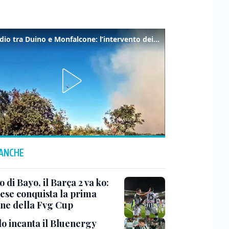
Incendio tra Duino e Monfalcone: l’intervento dei vigili del fuoco
 ANCHE
di Bayo, il Barça 2 va ko:
nese conquista la prima
one della Fvg Cup
lo incanta il Bluenergy